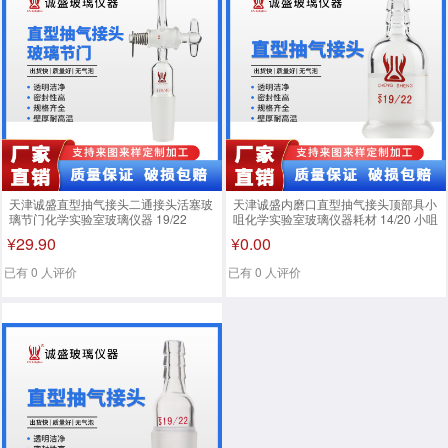
天津诚盛直型抽气接头二通接头活塞玻
天津诚盛内磨口直型抽气接头顶部具小
璃节门化学实验室玻璃仪器 19/22
咀化学实验室玻璃仪器耗材 14/20 小咀
外径8mm
¥29.90
¥0.00
已有 0 人评价
已有 0 人评价