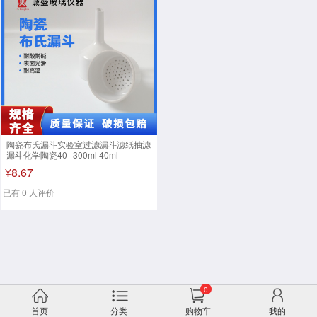
陶瓷布氏漏斗实验室过滤漏斗滤纸抽滤
漏斗化学陶瓷40--300ml 40ml
¥8.67
已有 0 人评价
0
首页
分类
购物车
我的