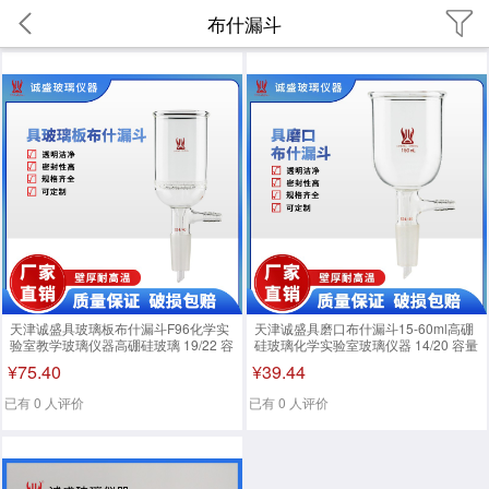
布什漏斗
天津诚盛具玻璃板布什漏斗F96化学实
天津诚盛具磨口布什漏斗15-60ml高硼
验室教学玻璃仪器高硼硅玻璃 19/22 容
硅玻璃化学实验室玻璃仪器 14/20 容量
量：30ml
15ml
¥75.40
¥39.44
已有 0 人评价
已有 0 人评价