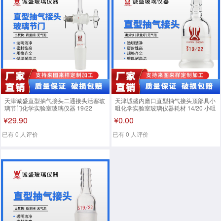
天津诚盛直型抽气接头二通接头活塞玻
天津诚盛内磨口直型抽气接头顶部具小
璃节门化学实验室玻璃仪器 19/22
咀化学实验室玻璃仪器耗材 14/20 小咀
外径8mm
¥29.90
¥0.00
已有 0 人评价
已有 0 人评价